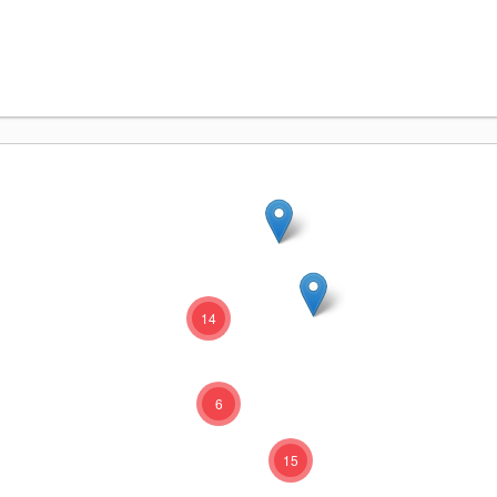
14
6
15