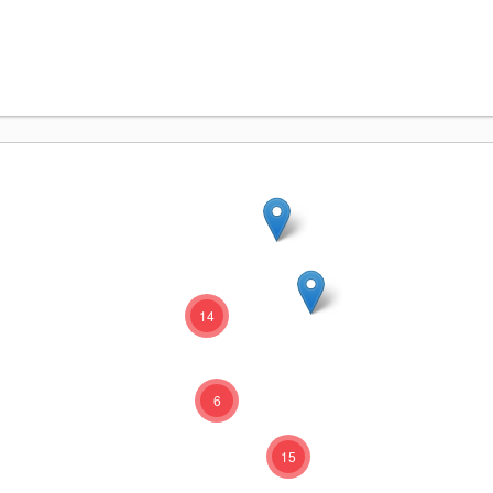
14
6
15