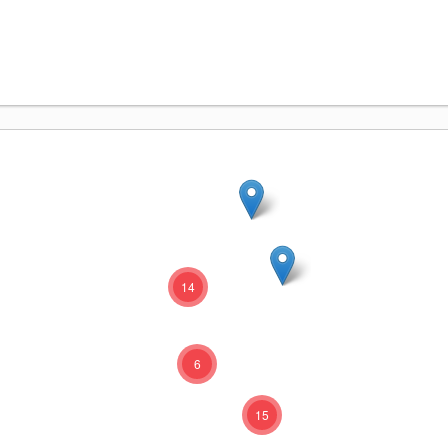
14
6
15