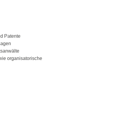
d Patente
rlagen
tsanwälte
ie organisatorische