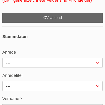
(Mit * gekennzeichnete Felder sind Pflichtfelder)
CV-Upload
Stammdaten
Anrede
---
Anredetitel
---
Vorname
*