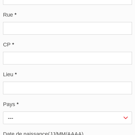
Rue
*
CP
*
Lieu
*
Pays
*
---
Date de naissance(JJ/MM/AAAA)