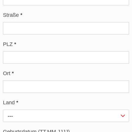
Straße
*
PLZ
*
Ort
*
Land
*
---
Geburtsdatum (TT.MM.JJJJ)