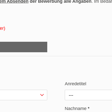
dem Absenden
der Bewerbung alle Angaben
. Im Beda
er)
Anredetitel
---
Nachname
*