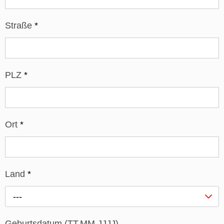
Straße
*
PLZ
*
Ort
*
Land
*
---
Geburtsdatum (TT.MM.JJJJ)